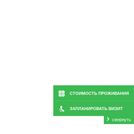
СТОИМОСТЬ ПРОЖИВАНИЯ
двигательного аппарата в Первомайском и Республ
ЗАПЛАНИРОВАТЬ ВИЗИТ
«Заботливые люди» с применением персонального по
Специалисты отмечают, что основные функции ОДА зак
свернуть
нормальной жизнедеятельности организма. Он включает
С наступлением старости организм человека начин