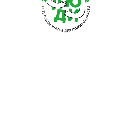
Приём
и оформление
Какие выделяются методы реабилитации
Качественная и специализированная реабилитационн
в себя следующие проверенные и эффективные мет
Массаж
— курс лечебного массажа позволяет нормализо
посильным и регулярным физическим нагрузкам.
Упражнения из комплекса ЛФК
— помогает улучшить с
действие.