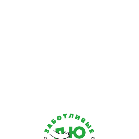
нии прохождения реабилитационной программы удаётся
вия и состояния здоровья. В частности, проводимые м
ускорить метаболизм и нормализовать психоэмоционал
полноценной и активной жизни.
У нас проводится
реабили
ыделяются этапы реабилитации пенсионеро
 понимать, что реабилитационная программа всегда носи
озное, хирургическое, физиотерапевтическое воздейс
ры.
ФК в процессе реабилитации проводятся в 3 основные 3
ениях болезни.
Применяются максимально простые, но эф
выздоровления.
Мероприятия носят более сложный характер
 стоя, могут дополняться бассейном и применением специ
рофилактики для предотвращения повторного развития
 самочувствие старого человека.
Почему с