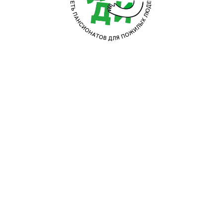
У
М
Доб