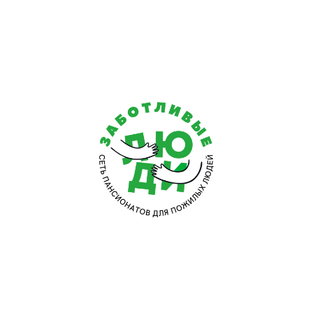
Наших подопечных ждут уютные комнаты на одного или
имеют доступ к интернету, для лежачих пациентов пр
Каждый филиал сети наших частных домов престарелых 
Сеть частных пансионатов в Первомайском и Республике 
различной степени тяжести, также для постоянного прожи
По доступной стоимости пенсионеры будут под пос
заботливых людей.
По всем финансовым вопросам зв
удобное время.
У нас есть:
Пансионат для аутистов
;
Хоспис для онкобольных
;
Пансионат для лежачих больных
;
Элитный дом престарелых
и др.