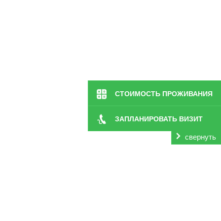
СТОИМОСТЬ ПРОЖИВАНИЯ
ЗАПЛАНИРОВАТЬ ВИЗИТ
свернуть
обеспечат сотрудники частной, современной сети п
большинстве случаев характерно для пожилых людей, д
даже большие цифры давления могут наблюдаться у чел
Важно своевременно начать лечение гипертонической бо